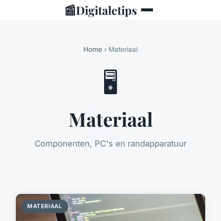
📰
Digitaletips
Home
› Materiaal
🖥️
Materiaal
Componenten, PC's en randapparatuur
MATERIAAL